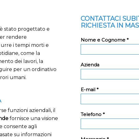
CONTATTACI SUB
RICHIESTA IN MA
 è stato progettato e
er rendere
Nome e Cognome *
durre i tempi morti e
uotidiane, come la
nto dei lavori, la
Azienda
guire per un ordinativo
rori umani.
E-mail *
A
e funzioni aziendali, il
Telefono *
ende
fornisce una visione
ne consente agli
asate su informazioni