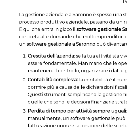
Pe
La gestione aziendale a Saronno è spesso una sfi
processo produttivo aziendale, passano da un ruol
È qui che entra in gioco il
software gestionale 
concreta alle domande che molti imprenditori ci 
un
software gestionale a Saronno
può diventare 
Crescita dell’azienda:
se la tua attività sta v
essere fondamentale. Man mano che le operaz
mantenere il controllo, organizzare i dati e 
Contabilità complessa:
l
a contabilità è il c
dormire più a causa delle dichiarazioni fiscal
Questi strumenti semplificano la gestione fi
quelle che sono le decisioni finanziarie stra
Perdita di tempo per attività sempre uguali
manualmente, un software gestionale può lib
fatturazione oppure la gestione delle scorte, v