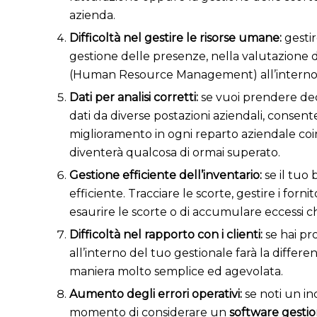
azienda.
Difficoltà nel gestire le risorse umane:
gestir
gestione delle presenze, nella valutazione 
(Human Resource Management) all’interno d
Dati per analisi corretti:
s
e vuoi prendere dec
dati da diverse postazioni aziendali, consent
miglioramento in ogni reparto aziendale coin
diventerà qualcosa di ormai superato.
Gestione efficiente dell’inventario:
s
e il tuo
efficiente. Tracciare le scorte, gestire i forni
esaurire le scorte o di accumulare eccessi c
Difficoltà nel rapporto con i clienti:
s
e hai pr
all’interno del tuo gestionale farà la differen
maniera molto semplice ed agevolata.
Aumento degli errori operativi:
s
e noti un in
momento di considerare un
software gesti