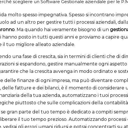
rché scegliere un Software Gestionale aziendale per le P.M
da molto spesso impegnativa. Spesso si incontrano imprend
o ad un altro per gestire tutti i processi aziendali, dalla
Saronno
. Ma quando hai veramente bisogno di un
gestion
hanno posto in tutti questi anni e proviamo a capire qual
il tuo migliore alleato aziendale.
ivendo una fase di crescita, sia in termini di clienti che d
ioni si espandono, gestire manualmente ogni aspetto può 
garantire che la crescita avvenga in modo ordinato e soste
uore delle finanze di ogni impresa, ma può diventare comp
i, delle fatture e dei bilanci, è il momento di considerare
nanziaria della tua azienda, automatizzano i tuoi processi
tegiche piuttosto che sulle complicazioni della contabilit
:
s
e gran parte del tuo tempo è dedicato a compiti semp
erare il tuo tempo prezioso. Automatizzando processi co
edrai gli errori umani ridursi e potrai concentrarti su atti