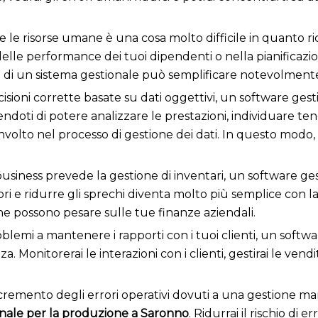
e le risorse umane è una cosa molto difficile in quanto ric
delle performance dei tuoi dipendenti o nella pianificaz
i un sistema gestionale può semplificare notevolmente 
isioni corrette basate su dati oggettivi, un software ges
endoti di potere analizzare le prestazioni, individuare te
volto nel processo di gestione dei dati. In questo modo, 
 business prevede la gestione di inventari, un software 
tori e ridurre gli sprechi diventa molto più semplice con la g
he possono pesare sulle tue finanze aziendali.
oblemi a mantenere i rapporti con i tuoi clienti, un softw
za. Monitorerai le interazioni con i clienti, gestirai le vend
cremento degli errori operativi dovuti a una gestione man
onale per la produzione a Saronno
. Ridurrai il rischio di 