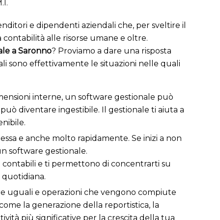
.I.
itori e dipendenti aziendali che, per sveltire il
 contabilità alle risorse umane e oltre.
ale a Saronno
? Proviamo a dare una risposta
i sono effettivamente le situazioni nelle quali
i dimensioni interne, un software gestionale può
diventare ingestibile. Il gestionale ti aiuta a
nibile.
lessa e anche molto rapidamente. Se inizi a non
 un software gestionale.
 contabili e ti permettono di concentrarti su
à quotidiana.
re uguali e operazioni che vengono compiute
me la generazione della reportistica, la
vità più significative per la crescita della tua