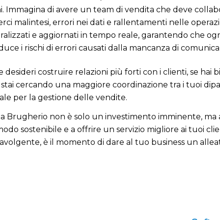
oni. Immagina di avere un team di vendita che deve collabo
ci malintesi, errori nei dati e rallentamenti nelle opera
ntralizzati e aggiornati in tempo reale, garantendo che og
duce i rischi di errori causati dalla mancanza di comunica
 desideri costruire relazioni più forti con i clienti, se hai
se stai cercando una maggiore coordinazione tra i tuoi di
le per la gestione delle vendite.
e a Brugherio non è solo un investimento imminente, ma anc
odo sostenibile e a offrire un servizio migliore ai tuoi cli
avolgente, è il momento di dare al tuo business un allea