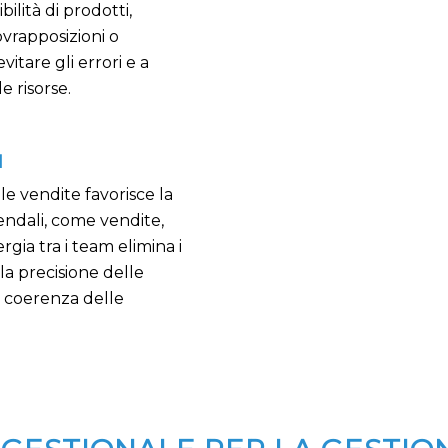
ilità di prodotti,
sovrapposizioni o
vitare gli errori e a
e risorse.
I
le vendite favorisce la
iendali, come vendite,
gia tra i team elimina i
 la precisione delle
a coerenza delle