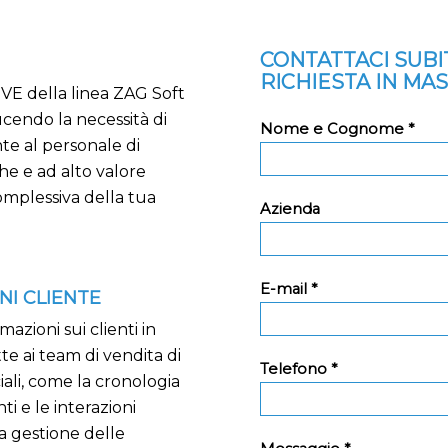
CONTATTACI SUB
RICHIESTA IN MA
GVE della linea ZAG Soft
cendo la necessità di
Nome e Cognome *
nte al personale di
che e ad alto valore
omplessiva della tua
Azienda
E-mail *
NI CLIENTE
zioni sui clienti in
e ai team di vendita di
Telefono *
ali, come la cronologia
ti e le interazioni
a gestione delle