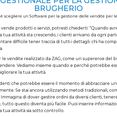
GESTIONALE PER LA GESTION
BRUGHERIO
 scegliere un Software per la gestione delle vendite per le
vende prodotti o servizi, potresti chiederti: “Quando avr
tua attività sta crescendo, i clienti arrivano da ogni pa
entare difficile tener traccia di tutti i dettagli: chi ha com
a.
r le vendite realizzato da ZAG, come un supereroe del bus
: vendere. Vediamo insieme quando e perché potrebbe es
liorare la tua attività.
identi che potrebbe essere il momento di abbracciare un 
nte. Se stai ancora utilizzando metodi tradizionali, come
magina di dover gestire ordini da diversi clienti, tenere 
le, tutto questo diventa più facile. Puoi inserire informaz
 tua attività sia sotto controllo.