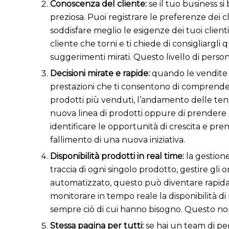
Conoscenza del cliente:
se il tuo business si
preziosa. Puoi registrare le preferenze dei cl
soddisfare meglio le esigenze dei tuoi clie
cliente che torni e ti chiede di consigliargli
suggerimenti mirati. Questo livello di person
Decisioni mirate e rapide:
quando le vendite 
prestazioni che ti consentono di comprender
prodotti più venduti, l’andamento delle tend
nuova linea di prodotti oppure di prendere p
identificare le opportunità di crescita e pren
fallimento di una nuova iniziativa.
Disponibilità prodotti in real time:
la gestion
traccia di ogni singolo prodotto, gestire gli 
automatizzato, questo può diventare rapidame
monitorare in tempo reale la disponibilità di
sempre ciò di cui hanno bisogno. Questo non s
Stessa pagina per tutti:
se hai un team di pe