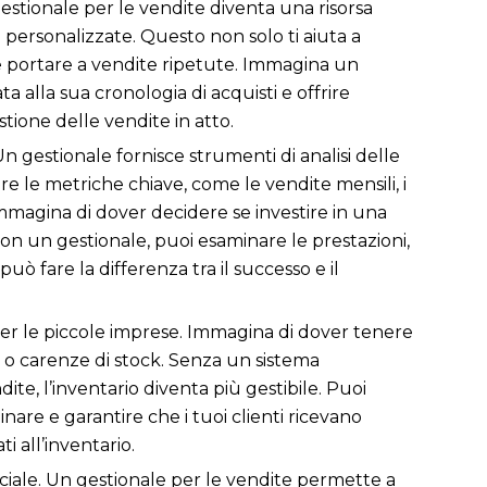
n gestionale per le vendite diventa una risorsa
te personalizzate. Questo non solo ti aiuta a
be portare a vendite ripetute. Immagina un
a alla sua cronologia di acquisti e offrire
stione delle vendite in atto.
 gestionale fornisce strumenti di analisi delle
 le metriche chiave, come le vendite mensili, i
Immagina di dover decidere se investire in una
on un gestionale, puoi esaminare le prestazioni,
uò fare la differenza tra il successo e il
per le piccole imprese. Immagina di dover tenere
oni o carenze di stock. Senza un sistema
e, l’inventario diventa più gestibile. Puoi
nare e garantire che i tuoi clienti ricevano
i all’inventario.
ciale. Un gestionale per le vendite permette a