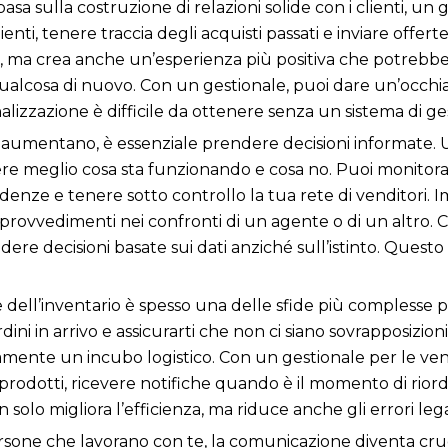
 basa sulla costruzione di relazioni solide con i clienti, u
ienti, tenere traccia degli acquisti passati e inviare offer
nti, ma crea anche un’esperienza più positiva che potreb
 qualcosa di nuovo. Con un gestionale, puoi dare un’occhiat
alizzazione è difficile da ottenere senza un sistema di ge
aumentano, è essenziale prendere decisioni informate. Un
e meglio cosa sta funzionando e cosa no. Puoi monitorare
enze e tenere sotto controllo la tua rete di venditori. 
rovvedimenti nei confronti di un agente o di un altro. C
dere decisioni basate sui dati anziché sull’istinto. Questo p
e dell’inventario è spesso una delle sfide più complesse 
ordini in arrivo e assicurarti che non ci siano sovrapposizi
nte un incubo logistico. Con un gestionale per le vendit
 prodotti, ricevere notifiche quando è il momento di riordi
olo migliora l’efficienza, ma riduce anche gli errori legat
rsone che lavorano con te, la comunicazione diventa cru