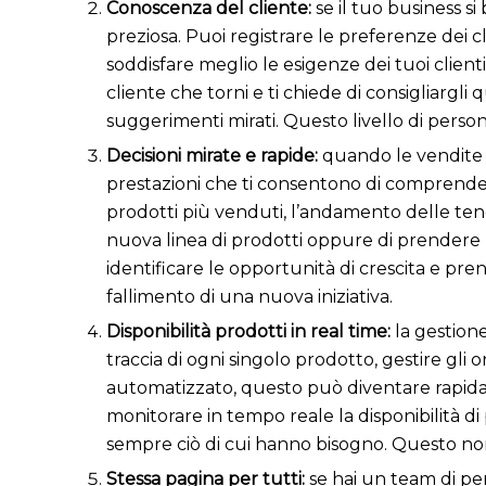
Conoscenza del cliente:
se il tuo business si
preziosa. Puoi registrare le preferenze dei cl
soddisfare meglio le esigenze dei tuoi clie
cliente che torni e ti chiede di consigliargli
suggerimenti mirati. Questo livello di person
Decisioni mirate e rapide:
quando le vendite 
prestazioni che ti consentono di comprender
prodotti più venduti, l’andamento delle tend
nuova linea di prodotti oppure di prendere p
identificare le opportunità di crescita e pren
fallimento di una nuova iniziativa.
Disponibilità prodotti in real time:
la gestion
traccia di ogni singolo prodotto, gestire gli 
automatizzato, questo può diventare rapidame
monitorare in tempo reale la disponibilità di
sempre ciò di cui hanno bisogno. Questo non s
Stessa pagina per tutti:
se hai un team di pe