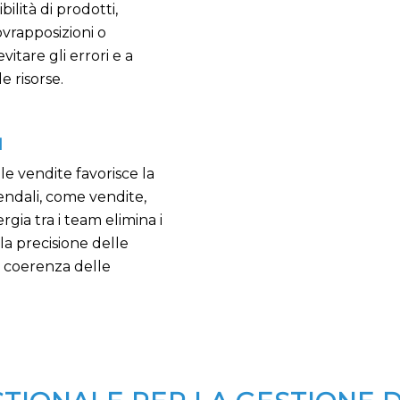
ilità di prodotti,
sovrapposizioni o
vitare gli errori e a
e risorse.
I
le vendite favorisce la
iendali, come vendite,
gia tra i team elimina i
 la precisione delle
a coerenza delle