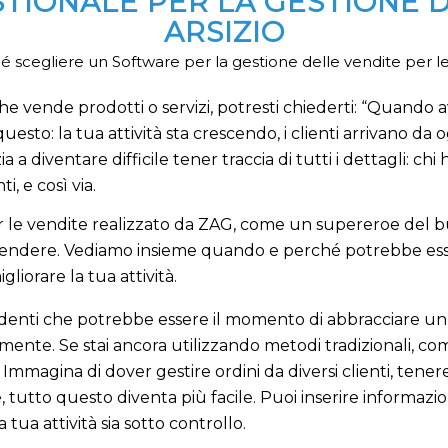
TIONALE PER LA GESTIONE D
ARSIZIO
 scegliere un Software per la gestione delle vendite per le
he vende prodotti o servizi, potresti chiederti: “Quando 
esto: la tua attività sta crescendo, i clienti arrivano da
ia a diventare difficile tener traccia di tutti i dettagli: 
i, e così via.
r le vendite realizzato da ZAG, come un supereroe del bus
: vendere. Vediamo insieme quando e perché potrebbe es
liorare la tua attività.
identi che potrebbe essere il momento di abbracciare un 
nte. Se stai ancora utilizzando metodi tradizionali, come
magina di dover gestire ordini da diversi clienti, tenere 
le, tutto questo diventa più facile. Puoi inserire informaz
 tua attività sia sotto controllo.