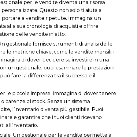
n gestionale per le vendite diventa una risorsa
te personalizzate. Questo non solo ti aiuta a
be portare a vendite ripetute. Immagina un
a alla sua cronologia di acquisti e offrire
stione delle vendite in atto.
 gestionale fornisce strumenti di analisi delle
 le metriche chiave, come le vendite mensili, i
Immagina di dover decidere se investire in una
on un gestionale, puoi esaminare le prestazioni,
uò fare la differenza tra il successo e il
per le piccole imprese. Immagina di dover tenere
oni o carenze di stock. Senza un sistema
e, l’inventario diventa più gestibile. Puoi
nare e garantire che i tuoi clienti ricevano
i all’inventario.
ciale. Un gestionale per le vendite permette a