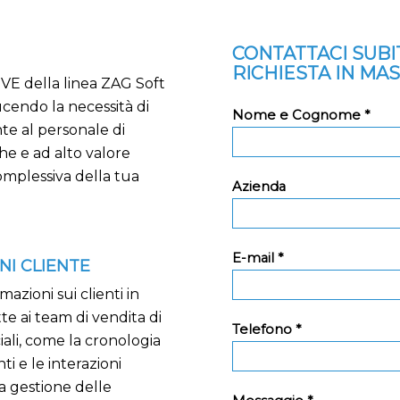
CONTATTACI SUB
RICHIESTA IN MA
GVE della linea ZAG Soft
cendo la necessità di
Nome e Cognome *
nte al personale di
che e ad alto valore
omplessiva della tua
Azienda
E-mail *
NI CLIENTE
zioni sui clienti in
e ai team di vendita di
Telefono *
ali, come la cronologia
ti e le interazioni
a gestione delle