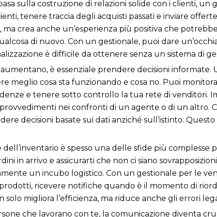
 basa sulla costruzione di relazioni solide con i clienti, u
ienti, tenere traccia degli acquisti passati e inviare offer
nti, ma crea anche un’esperienza più positiva che potreb
 qualcosa di nuovo. Con un gestionale, puoi dare un’occhiat
alizzazione è difficile da ottenere senza un sistema di ge
aumentano, è essenziale prendere decisioni informate. Un
e meglio cosa sta funzionando e cosa no. Puoi monitorare
enze e tenere sotto controllo la tua rete di venditori. 
rovvedimenti nei confronti di un agente o di un altro. C
dere decisioni basate sui dati anziché sull’istinto. Questo p
e dell’inventario è spesso una delle sfide più complesse 
ordini in arrivo e assicurarti che non ci siano sovrapposizi
nte un incubo logistico. Con un gestionale per le vendit
 prodotti, ricevere notifiche quando è il momento di riordi
olo migliora l’efficienza, ma riduce anche gli errori legat
rsone che lavorano con te, la comunicazione diventa cru