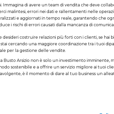
oni. Immagina di avere un team di vendita che deve collabo
ci malintesi, errori nei dati e rallentamenti nelle opera
ntralizzati e aggiornati in tempo reale, garantendo che og
duce i rischi di errori causati dalla mancanza di comunica
 desideri costruire relazioni più forti con i clienti, se hai
se stai cercando una maggiore coordinazione tra i tuoi di
le per la gestione delle vendite.
 a Busto Arsizio non è solo un investimento imminente, ma 
odo sostenibile e a offrire un servizio migliore ai tuoi cli
avolgente, è il momento di dare al tuo business un allea