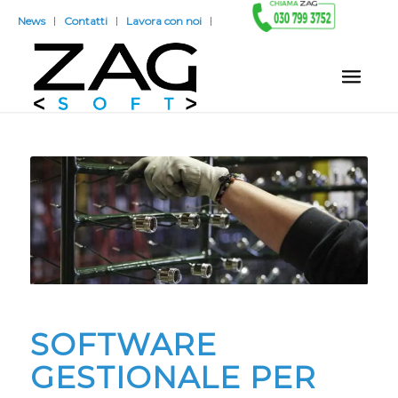
News
Contatti
Lavora con noi
SOFTWARE
GESTIONALE PER