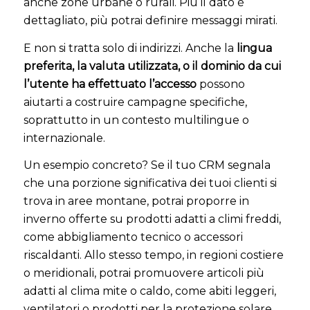
anche zone urbane o rurali. Più il dato è
dettagliato, più potrai definire messaggi mirati.
E non si tratta solo di indirizzi. Anche la
lingua
preferita, la valuta utilizzata, o il dominio da cui
l’utente ha effettuato l’accesso
possono
aiutarti a costruire campagne specifiche,
soprattutto in un contesto multilingue o
internazionale.
Un esempio concreto? Se il tuo CRM segnala
che una porzione significativa dei tuoi clienti si
trova in aree montane, potrai proporre in
inverno offerte su prodotti adatti a climi freddi,
come abbigliamento tecnico o accessori
riscaldanti. Allo stesso tempo, in regioni costiere
o meridionali, potrai promuovere articoli più
adatti al clima mite o caldo, come abiti leggeri,
ventilatori o prodotti per la protezione solare.