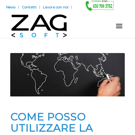
News
Contatti
Lavora con noi
COME POSSO
UTILIZZARE LA