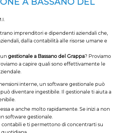
IONE A BASSANO DEL
.I.
trano imprenditori e dipendenti aziendali che,
ziendali, dalla contabilità alle risorse umane e
i un
gestionale a Bassano del Grappa
? Proviamo
roviamo a capire quali sono effettivamente le
aziendale.
i dimensioni interne, un software gestionale può
diventare ingestibile. Il gestionale ti aiuta a
nibile.
lessa e anche molto rapidamente. Se inizi a non
 un software gestionale.
 contabili e ti permettono di concentrarti su
à quotidiana.