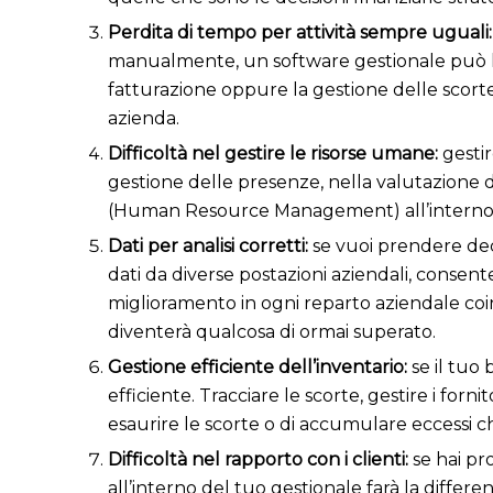
Perdita di tempo per attività sempre uguali
manualmente, un software gestionale può lib
fatturazione oppure la gestione delle scorte, v
azienda.
Difficoltà nel gestire le risorse umane:
gestir
gestione delle presenze, nella valutazione 
(Human Resource Management) all’interno d
Dati per analisi corretti:
s
e vuoi prendere dec
dati da diverse postazioni aziendali, consent
miglioramento in ogni reparto aziendale coin
diventerà qualcosa di ormai superato.
Gestione efficiente dell’inventario:
s
e il tuo
efficiente. Tracciare le scorte, gestire i forni
esaurire le scorte o di accumulare eccessi c
Difficoltà nel rapporto con i clienti:
s
e hai pr
all’interno del tuo gestionale farà la differen