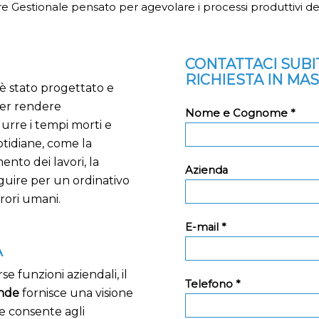
e Gestionale pensato per agevolare i processi produttivi de
CONTATTACI SUB
RICHIESTA IN MA
 è stato progettato e
er rendere
Nome e Cognome *
durre i tempi morti e
uotidiane, come la
nto dei lavori, la
Azienda
guire per un ordinativo
rori umani.
E-mail *
A
e funzioni aziendali, il
Telefono *
ende
fornisce una visione
ne consente agli