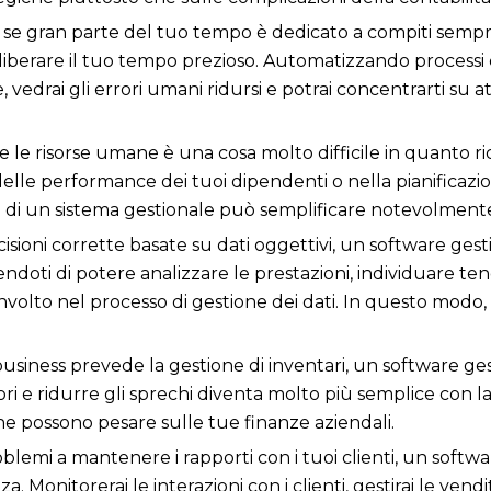
:
s
e gran parte del tuo tempo è dedicato a compiti semp
erare il tuo tempo prezioso. Automatizzando processi co
edrai gli errori umani ridursi e potrai concentrarti su atti
e le risorse umane è una cosa molto difficile in quanto ric
delle performance dei tuoi dipendenti o nella pianificaz
i un sistema gestionale può semplificare notevolmente 
isioni corrette basate su dati oggettivi, un software ges
endoti di potere analizzare le prestazioni, individuare te
volto nel processo di gestione dei dati. In questo modo, 
 business prevede la gestione di inventari, un software 
tori e ridurre gli sprechi diventa molto più semplice con la g
he possono pesare sulle tue finanze aziendali.
oblemi a mantenere i rapporti con i tuoi clienti, un softw
za. Monitorerai le interazioni con i clienti, gestirai le vend