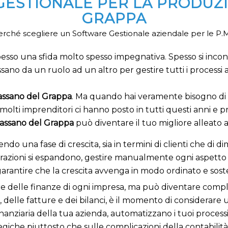
ESTIONALE PER LA PRODUZ
GRAPPA
rché scegliere un Software Gestionale aziendale per le P.M
esso una sfida molto spesso impegnativa. Spesso si incon
sano da un ruolo ad un altro per gestire tutti i processi a
assano del Grappa
. Ma quando hai veramente bisogno d
olti imprenditori ci hanno posto in tutti questi anni e p
Bassano del Grappa
può diventare il tuo migliore alleato 
ivendo una fase di crescita, sia in termini di clienti che d
ioni si espandono, gestire manualmente ogni aspetto può 
garantire che la crescita avvenga in modo ordinato e soste
uore delle finanze di ogni impresa, ma può diventare comp
i, delle fatture e dei bilanci, è il momento di considerare
nanziaria della tua azienda, automatizzano i tuoi processi
tegiche piuttosto che sulle complicazioni della contabilit