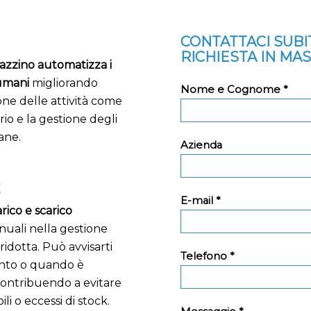
CONTATTACI SUB
RICHIESTA IN MA
azzino automatizza i
 umani
migliorando
Nome e Cognome *
one delle attività come
rio e la gestione degli
ane.
Azienda
E
E-mail *
rico e scarico
manuali nella gestione
idotta. Può avvisarti
Telefono *
ento o quando è
 contribuendo a evitare
i o eccessi di stock.