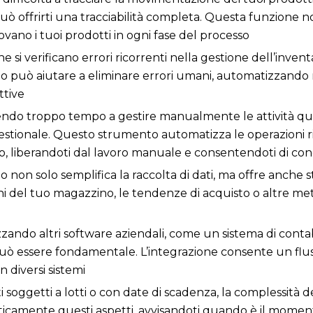
uò offrirti una tracciabilità completa. Questa funzione no
vano i tuoi prodotti in ogni fase del processo
he si verificano errori ricorrenti nella gestione dell’invent
 può aiutare a eliminare errori umani, automatizzando m
ttive
rrendo troppo tempo a gestire manualmente le attività qu
tionale. Questo strumento automatizza le operazioni ripet
, liberandoti dal lavoro manuale e consentendoti di conce
non solo semplifica la raccolta di dati, ma offre anche s
ioni del tuo magazzino, le tendenze di acquisto o altre m
lizzando altri software aziendali, come un sistema di conta
uò essere fondamentale. L’integrazione consente un flusso
 diversi sistemi
i soggetti a lotti o con date di scadenza, la complessità
camente questi aspetti, avvisandoti quando è il momento