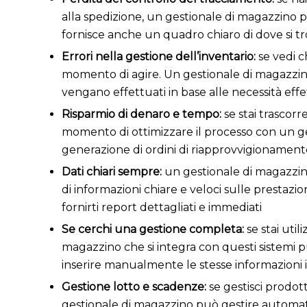
alla spedizione, un gestionale di magazzino p
fornisce anche un quadro chiaro di dove si tro
Errori nella gestione dell’inventario:
se vedi c
momento di agire. Un gestionale di magazzino
vengano effettuati in base alle necessità effe
Risparmio di denaro e tempo:
se stai trasco
momento di ottimizzare il processo con un ges
generazione di ordini di riapprovvigionamento
Dati chiari sempre:
un gestionale di magazzino 
di informazioni chiare e veloci sulle prestaz
fornirti report dettagliati e immediati
Se cerchi una gestione completa:
se stai uti
magazzino che si integra con questi sistemi p
inserire manualmente le stesse informazioni in
Gestione lotto e scadenze:
se gestisci prodott
gestionale di magazzino può gestire automati