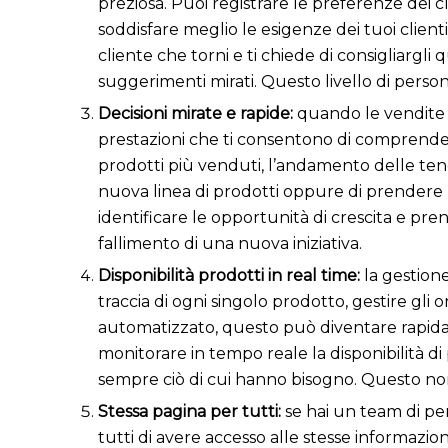
preziosa. Puoi registrare le preferenze dei cl
soddisfare meglio le esigenze dei tuoi clie
cliente che torni e ti chiede di consigliargli
suggerimenti mirati. Questo livello di person
Decisioni mirate e rapide:
quando le vendite 
prestazioni che ti consentono di comprender
prodotti più venduti, l’andamento delle tend
nuova linea di prodotti oppure di prendere p
identificare le opportunità di crescita e pren
fallimento di una nuova iniziativa.
Disponibilità prodotti in real time:
la gestion
traccia di ogni singolo prodotto, gestire gli 
automatizzato, questo può diventare rapidame
monitorare in tempo reale la disponibilità di
sempre ciò di cui hanno bisogno. Questo non s
Stessa pagina per tutti:
se hai un team di pe
tutti di avere accesso alle stesse informazi