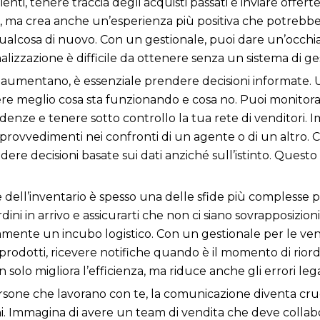
ienti, tenere traccia degli acquisti passati e inviare offer
nti, ma crea anche un’esperienza più positiva che potreb
 qualcosa di nuovo. Con un gestionale, puoi dare un’occhiat
alizzazione è difficile da ottenere senza un sistema di ge
aumentano, è essenziale prendere decisioni informate. Un
e meglio cosa sta funzionando e cosa no. Puoi monitorare
enze e tenere sotto controllo la tua rete di venditori. 
rovvedimenti nei confronti di un agente o di un altro. C
dere decisioni basate sui dati anziché sull’istinto. Questo p
e dell’inventario è spesso una delle sfide più complesse 
ordini in arrivo e assicurarti che non ci siano sovrapposizi
nte un incubo logistico. Con un gestionale per le vendit
 prodotti, ricevere notifiche quando è il momento di riordi
olo migliora l’efficienza, ma riduce anche gli errori legat
rsone che lavorano con te, la comunicazione diventa cru
oni. Immagina di avere un team di vendita che deve collabo