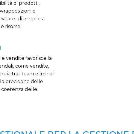
ilità di prodotti,
sovrapposizioni o
vitare gli errori e a
e risorse.
I
le vendite favorisce la
iendali, come vendite,
gia tra i team elimina i
 la precisione delle
a coerenza delle