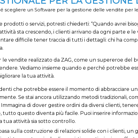
TIONALE PER LA GESTIONE 
 scegliere un Software per la gestione delle vendite per le
prodotti o servizi, potresti chiederti: “Quando avrei bis
ttività sta crescendo, i clienti arrivano da ogni parte e
entare difficile tener traccia di tutti i dettagli: chi ha com
a.
r le vendite realizzato da ZAG, come un supereroe del bus
: vendere. Vediamo insieme quando e perché potrebbe es
liorare la tua attività.
identi che potrebbe essere il momento di abbracciare un 
nte. Se stai ancora utilizzando metodi tradizionali, come
magina di dover gestire ordini da diversi clienti, tenere 
le, tutto questo diventa più facile. Puoi inserire informaz
 tua attività sia sotto controllo.
 basa sulla costruzione di relazioni solide con i clienti, u