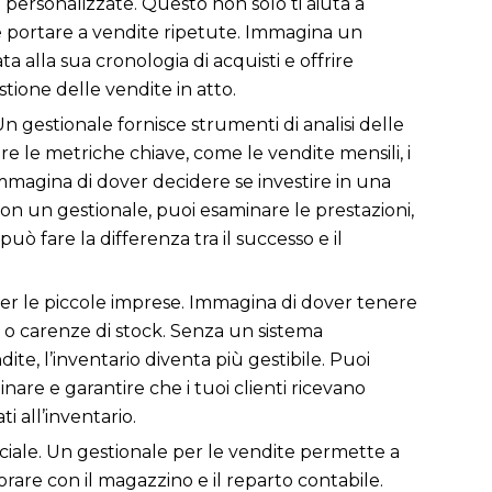
te personalizzate. Questo non solo ti aiuta a
be portare a vendite ripetute. Immagina un
a alla sua cronologia di acquisti e offrire
stione delle vendite in atto.
 gestionale fornisce strumenti di analisi delle
 le metriche chiave, come le vendite mensili, i
Immagina di dover decidere se investire in una
on un gestionale, puoi esaminare le prestazioni,
uò fare la differenza tra il successo e il
per le piccole imprese. Immagina di dover tenere
oni o carenze di stock. Senza un sistema
e, l’inventario diventa più gestibile. Puoi
nare e garantire che i tuoi clienti ricevano
i all’inventario.
ciale. Un gestionale per le vendite permette a
rare con il magazzino e il reparto contabile.