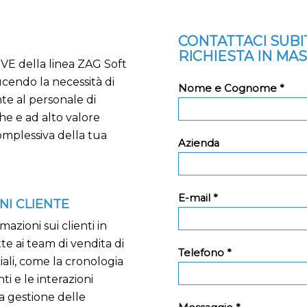
CONTATTACI SUB
RICHIESTA IN MA
GVE della linea ZAG Soft
cendo la necessità di
Nome e Cognome *
nte al personale di
che e ad alto valore
omplessiva della tua
Azienda
E-mail *
NI CLIENTE
zioni sui clienti in
e ai team di vendita di
Telefono *
ali, come la cronologia
ti e le interazioni
a gestione delle