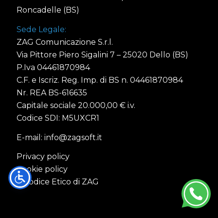
Roncadelle (BS)
Sede Legale:
ZAG Comunicazione S.r.l.
Via Pittore Piero Sigalini 7 – 25020 Dello (BS)
P.Iva 04461870984
C.F. e Iscriz. Reg. Imp. di BS n. 04461870984
Nr. REA BS-616635
Capitale sociale 20.000,00 € i.v.
Codice SDI: M5UXCR1
E-mail:
info@zagsoft.it
Privacy policy
Cookie policy
Il Codice Etico di ZAG