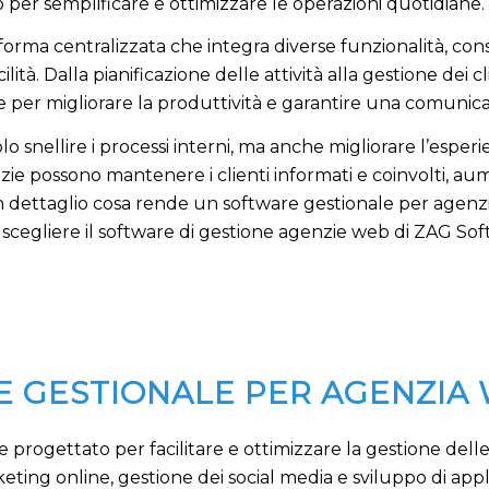
er semplificare e ottimizzare le operazioni quotidiane.
orma centralizzata che integra diverse funzionalità, co
lità. Dalla pianificazione delle attività alla gestione dei c
 per migliorare la produttività e garantire una comunica
lo snellire i processi interni, ma anche migliorare l’espe
genzie possono mantenere i clienti informati e coinvolti, a
in dettaglio cosa rende un software gestionale per agenz
é scegliere il software di gestione agenzie web di ZAG Sof
E GESTIONALE PER AGENZIA
rogettato per facilitare e ottimizzare la gestione delle 
arketing online, gestione dei social media e sviluppo di app