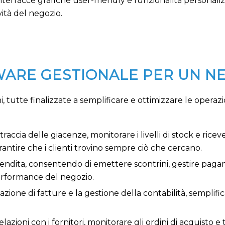
interfacce grafiche user-friendly e funzionalità personali
vità del negozio.
WARE GESTIONALE PER UN N
 tutte finalizzate a semplificare e ottimizzare le operazio
traccia delle giacenze, monitorare i livelli di stock e rice
rantire che i clienti trovino sempre ciò che cercano.
 di vendita, consentendo di emettere scontrini, gestire pa
erformance del negozio.
azione di fatture e la gestione della contabilità, semplific
relazioni con i fornitori, monitorare gli ordini di acquist