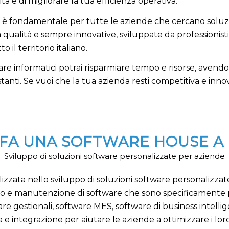
à e di migliorare la tua efficienza operativa.
è fondamentale per tutte le aziende che cercano soluzio
a qualità e sempre innovative, sviluppate da professionis
il territorio italiano.
e informatici potrai risparmiare tempo e risorse, avendo a 
nti. Se vuoi che la tua azienda resti competitiva e innova
 FA UNA SOFTWARE HOUSE A 
Sviluppo di soluzioni software personalizzate per aziende
izzata nello sviluppo di soluzioni software personalizzat
ppo e manutenzione di software che sono specificamente p
e gestionali, software MES, software di business intellig
za e integrazione per aiutare le aziende a ottimizzare i loro