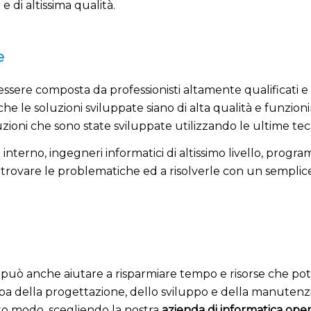
 di altissima qualità.
e
ssere composta da professionisti altamente qualificati e 
e le soluzioni sviluppate siano di alta qualità e funzio
zioni che sono state sviluppate utilizzando le ultime tecn
 interno, ingegneri informatici di altissimo livello, prog
a trovare le problematiche ed a risolverle con un sempl
o
può anche aiutare a risparmiare tempo e risorse che potra
pa della progettazione, dello sviluppo e della manutenzion
esto modo, scegliendo la nostra
azienda di informatica ope