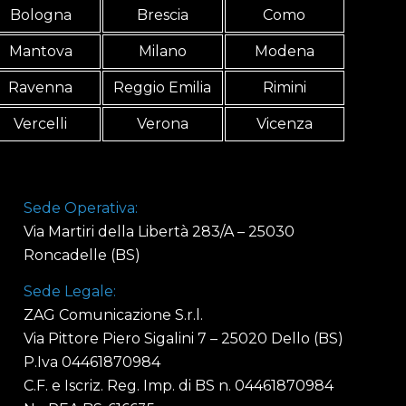
Bologna
Brescia
Como
Mantova
Milano
Modena
Ravenna
Reggio Emilia
Rimini
Vercelli
Verona
Vicenza
Sede Operativa:
Via Martiri della Libertà 283/A – 25030
Roncadelle (BS)
Sede Legale:
ZAG Comunicazione S.r.l.
Via Pittore Piero Sigalini 7 – 25020 Dello (BS)
P.Iva 04461870984
C.F. e Iscriz. Reg. Imp. di BS n. 04461870984