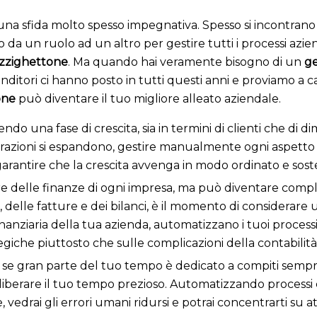
una sfida molto spesso impegnativa. Spesso si incontrano 
 da un ruolo ad un altro per gestire tutti i processi aziend
izzighettone
. Ma quando hai veramente bisogno di un
ge
itori ci hanno posto in tutti questi anni e proviamo a ca
one
può diventare il tuo migliore alleato aziendale.
ivendo una fase di crescita, sia in termini di clienti che d
ioni si espandono, gestire manualmente ogni aspetto può 
garantire che la crescita avvenga in modo ordinato e soste
uore delle finanze di ogni impresa, ma può diventare comp
i, delle fatture e dei bilanci, è il momento di considerare
nanziaria della tua azienda, automatizzano i tuoi processi
tegiche piuttosto che sulle complicazioni della contabilit
:
s
e gran parte del tuo tempo è dedicato a compiti semp
erare il tuo tempo prezioso. Automatizzando processi co
edrai gli errori umani ridursi e potrai concentrarti su atti