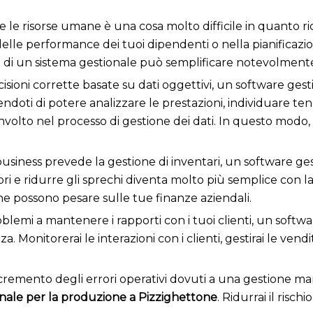
e le risorse umane è una cosa molto difficile in quanto ric
delle performance dei tuoi dipendenti o nella pianificaz
i un sistema gestionale può semplificare notevolmente 
isioni corrette basate su dati oggettivi, un software ges
endoti di potere analizzare le prestazioni, individuare te
volto nel processo di gestione dei dati. In questo modo, 
 business prevede la gestione di inventari, un software 
tori e ridurre gli sprechi diventa molto più semplice con la g
he possono pesare sulle tue finanze aziendali.
oblemi a mantenere i rapporti con i tuoi clienti, un softw
za. Monitorerai le interazioni con i clienti, gestirai le vend
cremento degli errori operativi dovuti a una gestione man
nale per la produzione a Pizzighettone
. Ridurrai il risch