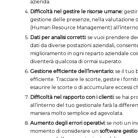
azienda.
Difficoltà nel gestire le risorse umane:
gestir
gestione delle presenze, nella valutazione 
(Human Resource Management) all’interno d
Dati per analisi corretti:
s
e vuoi prendere dec
dati da diverse postazioni aziendali, consent
miglioramento in ogni reparto aziendale coin
diventerà qualcosa di ormai superato.
Gestione efficiente dell’inventario:
s
e il tuo
efficiente. Tracciare le scorte, gestire i forni
esaurire le scorte o di accumulare eccessi c
Difficoltà nel rapporto con i clienti:
s
e hai pr
all’interno del tuo gestionale farà la differen
maniera molto semplice ed agevolata.
Aumento degli errori operativi:
s
e noti un in
momento di considerare un
software gestio