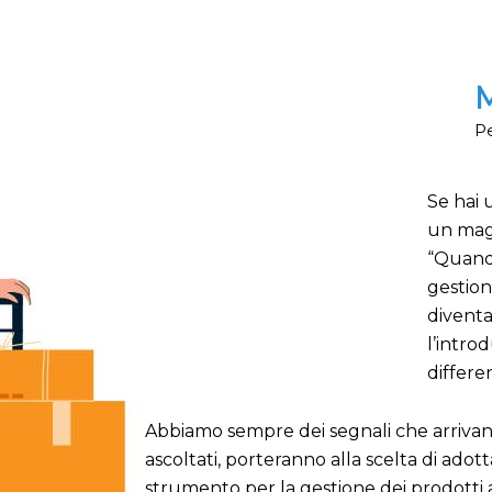
Pe
Se hai 
un maga
“Quando
gestion
diventa
l’intro
differe
Abbiamo sempre dei segnali che arrivano
ascoltati, porteranno alla scelta di ado
strumento per la gestione dei prodotti