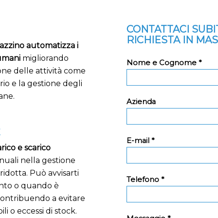
CONTATTACI SUB
RICHIESTA IN MA
azzino automatizza i
 umani
migliorando
Nome e Cognome *
one delle attività come
rio e la gestione degli
ane.
Azienda
E
E-mail *
rico e scarico
manuali nella gestione
idotta. Può avvisarti
Telefono *
ento o quando è
 contribuendo a evitare
i o eccessi di stock.