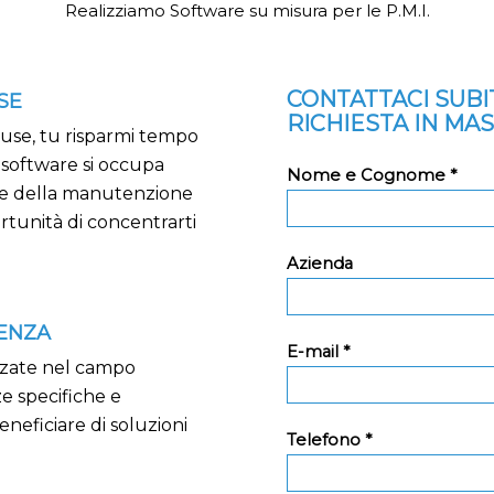
Realizziamo Software su misura per le P.M.I.
CONTATTACI SUB
SE
RICHIESTA IN MA
ouse, tu risparmi tempo
i software si occupa
Nome e Cognome *
o e della manutenzione
rtunità di concentrarti
Azienda
TENZA
E-mail *
izzate nel campo
e specifiche e
neficiare di soluzioni
Telefono *