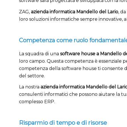
software sarà progettata e sviluppata con la lor
ZAG,
azienda informatica Mandello del Lario
, d
loro soluzioni informatiche sempre innovative, al
Competenza come ruolo fondamental
La squadra di una
software house a Mandello de
loro campo. Questa competenza è essenziale per g
competenza della software house ti consente di b
del settore.
La nostra
azienda informatica Mandello del Lari
consulenti informatici che possono aiutare la t
complesso ERP.
Risparmio di tempo e di risorse