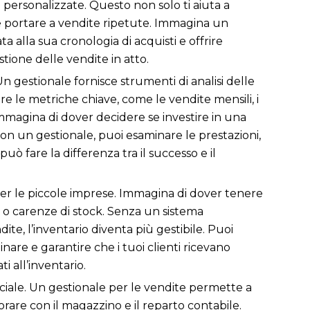
te personalizzate. Questo non solo ti aiuta a
be portare a vendite ripetute. Immagina un
a alla sua cronologia di acquisti e offrire
stione delle vendite in atto.
 gestionale fornisce strumenti di analisi delle
 le metriche chiave, come le vendite mensili, i
Immagina di dover decidere se investire in una
on un gestionale, puoi esaminare le prestazioni,
uò fare la differenza tra il successo e il
per le piccole imprese. Immagina di dover tenere
oni o carenze di stock. Senza un sistema
e, l’inventario diventa più gestibile. Puoi
nare e garantire che i tuoi clienti ricevano
i all’inventario.
ciale. Un gestionale per le vendite permette a
rare con il magazzino e il reparto contabile.