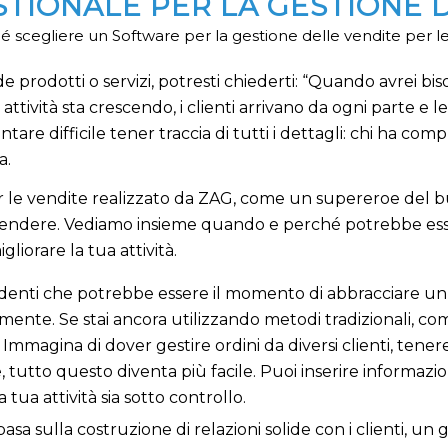
TIONALE PER LA GESTIONE D
 scegliere un Software per la gestione delle vendite per le
 prodotti o servizi, potresti chiederti: “Quando avrei bi
attività sta crescendo, i clienti arrivano da ogni parte e
entare difficile tener traccia di tutti i dettagli: chi ha com
a.
r le vendite realizzato da ZAG, come un supereroe del bus
: vendere. Vediamo insieme quando e perché potrebbe es
liorare la tua attività.
identi che potrebbe essere il momento di abbracciare un 
nte. Se stai ancora utilizzando metodi tradizionali, come
magina di dover gestire ordini da diversi clienti, tenere 
le, tutto questo diventa più facile. Puoi inserire informaz
 tua attività sia sotto controllo.
 basa sulla costruzione di relazioni solide con i clienti, u