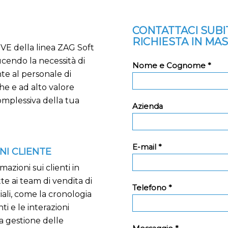
CONTATTACI SUB
RICHIESTA IN MA
GVE della linea ZAG Soft
cendo la necessità di
Nome e Cognome *
nte al personale di
che e ad alto valore
omplessiva della tua
Azienda
E-mail *
NI CLIENTE
zioni sui clienti in
e ai team di vendita di
Telefono *
ali, come la cronologia
ti e le interazioni
a gestione delle