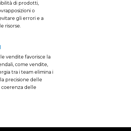
ilità di prodotti,
sovrapposizioni o
vitare gli errori e a
e risorse.
I
le vendite favorisce la
iendali, come vendite,
gia tra i team elimina i
 la precisione delle
a coerenza delle