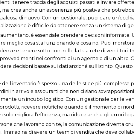
ienti, tenere traccia degli acquisti passati e inviare offer
nti, ma crea anche un’esperienza più positiva che potreb
 qualcosa di nuovo. Con un gestionale, puoi dare un’occhiat
alizzazione è difficile da ottenere senza un sistema di ge
aumentano, è essenziale prendere decisioni informate. Un
e meglio cosa sta funzionando e cosa no. Puoi monitorare
enze e tenere sotto controllo la tua rete di venditori. 
rovvedimenti nei confronti di un agente o di un altro. C
dere decisioni basate sui dati anziché sull’istinto. Questo p
e dell’inventario è spesso una delle sfide più complesse 
ordini in arrivo e assicurarti che non ci siano sovrapposizi
nte un incubo logistico. Con un gestionale per le vendit
 prodotti, ricevere notifiche quando è il momento di riordi
olo migliora l’efficienza, ma riduce anche gli errori legat
rsone che lavorano con te, la comunicazione diventa cru
oni. Immagina di avere un team di vendita che deve collabo