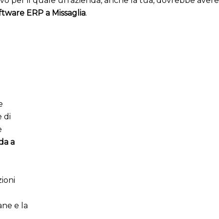
ivo per il quale un’azienda, anche la tua, dovrebbe aver
ftware ERP a Missaglia
.
e
 di
e
da a
ioni
ane e la