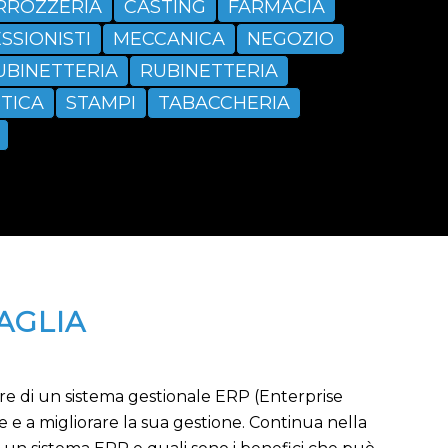
RROZZERIA
CASTING
FARMACIA
SSIONISTI
MECCANICA
NEGOZIO
UBINETTERIA
RUBINETTERIA
TICA
STAMPI
TABACCHERIA
AGLIA
are di un sistema gestionale ERP (Enterprise
 e a migliorare la sua gestione. Continua nella