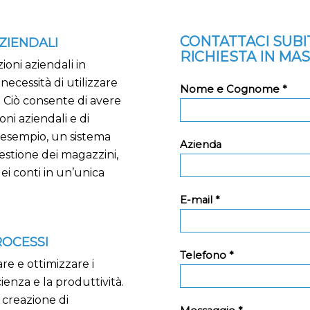
CONTATTACI SUB
ZIENDALI
RICHIESTA IN MA
oni aziendali in
necessità di utilizzare
Nome e Cognome *
. Ciò consente di avere
oni aziendali e di
d esempio, un sistema
Azienda
estione dei magazzini,
dei conti in un’unica
E-mail *
ROCESSI
Telefono *
re e ottimizzare i
cienza e la produttività.
 creazione di