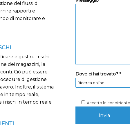
Messaggio *
ione dei flussi di
ornire rapporti e
endo di monitorare e
SCHI
care e gestire i rischi
ne dei magazzini, la
 conti. Ciò può essere
Dove ci hai trovato? *
procedure di gestione
lavoro. Inoltre, il sistema
he in tempo reale,
i rischi in tempo reale.
Accetto le condizioni 
IENTI