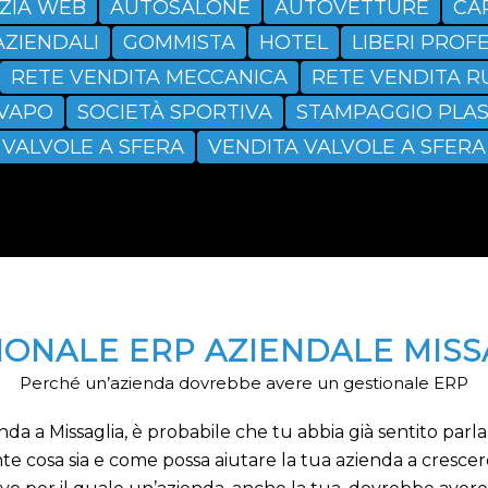
ZIA WEB
AUTOSALONE
AUTOVETTURE
CA
AZIENDALI
GOMMISTA
HOTEL
LIBERI PROFE
RETE VENDITA MECCANICA
RETE VENDITA R
SVAPO
SOCIETÀ SPORTIVA
STAMPAGGIO PLAS
VALVOLE A SFERA
VENDITA VALVOLE A SFERA
IONALE ERP AZIENDALE MISS
Perché un’azienda dovrebbe avere un gestionale ERP
nda a Missaglia, è probabile che tu abbia già sentito parl
 cosa sia e come possa aiutare la tua azienda a crescere