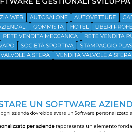
TWARE E GESTIONALI SVILUPPAT
ZIA WEB
AUTOSALONE
AUTOVETTURE
CA
AZIENDALI
GOMMISTA
HOTEL
LIBERI PROFE
RETE VENDITA MECCANICA
RETE VENDITA R
SVAPO
SOCIETÀ SPORTIVA
STAMPAGGIO PLAS
VALVOLE A SFERA
VENDITA VALVOLE A SFERA
ISTARE UN SOFTWARE AZIEND
ogni azienda dovrebbe avere un Software personalizzato a
sonalizzato per aziende
rappresenta un elemento fondamen