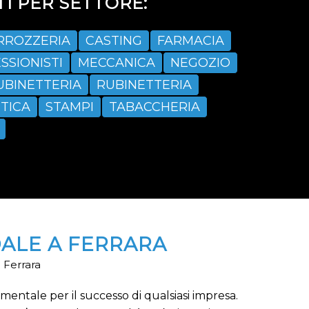
I PER SETTORE:
RROZZERIA
CASTING
FARMACIA
SSIONISTI
MECCANICA
NEGOZIO
UBINETTERIA
RUBINETTERIA
TICA
STAMPI
TABACCHERIA
ALE A FERRARA
 Ferrara
tale per il successo di qualsiasi impresa.