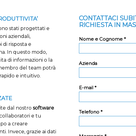
CONTATTACI SUB
RODUTTIVITA’
RICHIESTA IN MA
ono stati progettati e
oni aziendali,
Nome e Cognome *
 di risposta e
na. In questo modo,
ta di informazioni o la
Azienda
membro del team potrà
rapido e intuitivo.
E-mail *
ZATE
ite dal nostro
software
Telefono *
i collaboratori e tu
mpo a creare
ti. Invece, grazie ai dati