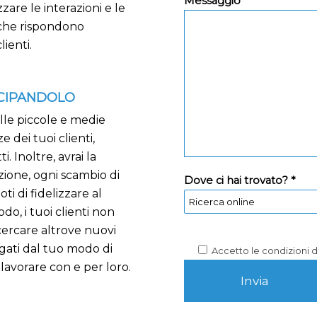
Messaggio *
zzare le interazioni e le
i che rispondono
ienti.
TICIPANDOLO
lle piccole e medie
 dei tuoi clienti,
 Inoltre, avrai la
azione, ogni scambio di
Dove ci hai trovato? *
i di fidelizzare al
do, i tuoi clienti non
cercare altrove nuovi
gati dal tuo modo di
Accetto le condizioni 
lavorare con e per loro.