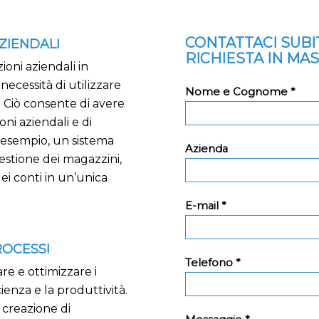
CONTATTACI SUB
ZIENDALI
RICHIESTA IN MA
oni aziendali in
necessità di utilizzare
Nome e Cognome *
. Ciò consente di avere
oni aziendali e di
d esempio, un sistema
Azienda
estione dei magazzini,
dei conti in un’unica
E-mail *
ROCESSI
Telefono *
re e ottimizzare i
cienza e la produttività.
 creazione di