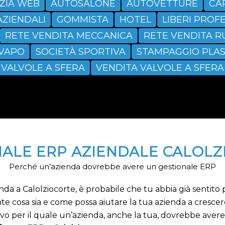
ZIA WEB
AUTOSALONE
AUTOVETTURE
CA
AZIENDALI
GOMMISTA
HOTEL
LIBERI PROFE
RETE VENDITA MECCANICA
RETE VENDITA R
SVAPO
SOCIETÀ SPORTIVA
STAMPAGGIO PLAS
VALVOLE A SFERA
VENDITA VALVOLE A SFERA
ALE ERP AZIENDALE CALOL
Perché un’azienda dovrebbe avere un gestionale ERP
nda a Calolziocorte, è probabile che tu abbia già sentito
 cosa sia e come possa aiutare la tua azienda a crescere
ivo per il quale un’azienda, anche la tua, dovrebbe aver