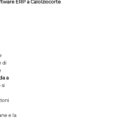
ftware ERP a Calolziocorte
.
e
 di
e
da a
 si
ioni
ane e la