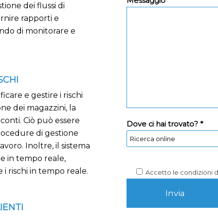
Messaggio *
ione dei flussi di
ornire rapporti e
endo di monitorare e
SCHI
care e gestire i rischi
ne dei magazzini, la
 conti. Ciò può essere
Dove ci hai trovato? *
procedure di gestione
lavoro. Inoltre, il sistema
he in tempo reale,
i rischi in tempo reale.
Accetto le condizioni 
IENTI