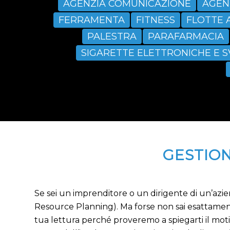
AGENZIA COMUNICAZIONE
AGEN
FERRAMENTA
FITNESS
FLOTTE 
PALESTRA
PARAFARMACIA
SIGARETTE ELETTRONICHE E 
GESTION
Se sei un imprenditore o un dirigente di un’azie
Resource Planning). Ma forse non sai esattamente
tua lettura perché proveremo a spiegarti il mot